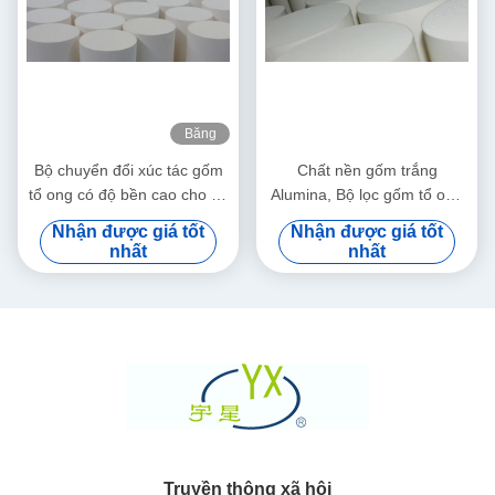
Băng
hình
Bộ chuyển đổi xúc tác gốm
Chất nền gốm trắng
tổ ong có độ bền cao cho bộ
Alumina, Bộ lọc gốm tổ ong
lọc Soot
cho ô tô / xe máy
Nhận được giá tốt
Nhận được giá tốt
nhất
nhất
Truyền thông xã hội