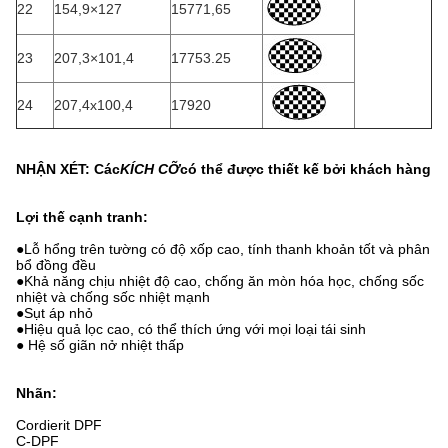
22
154,9×127
15771,65
23
207,3×101,4
17753.25
24
207,4x100,4
17920
NHẬN XÉT: Các
KÍCH CỠ
có thể được thiết kế bởi khách hàng
Lợi thế cạnh tranh:
●Lỗ hổng trên tường có độ xốp cao, tính thanh khoản tốt và phân
bổ đồng đều
●Khả năng chịu nhiệt độ cao, chống ăn mòn hóa học, chống sốc
nhiệt và chống sốc nhiệt mạnh
●Sụt áp nhỏ
●Hiệu quả lọc cao, có thể thích ứng với mọi loại tái sinh
● Hệ số giãn nở nhiệt thấp
Nhãn:
Cordierit DPF
C-DPF