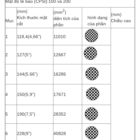
Mật độ tế bào (CPSI):100 và 200
2
(mm)
(mm
)
(mm)
Kích thước mặt
hình dạng
diện tích của
Mục
Chiều cao
cắt
của phần
phần
1
118,4(4,66")
11010
2
127(5”)
12667
3
144(5.66”)
16286
4
150(5,9”)
17671
5
190(7,5")
28352
6
228(9”)
40828