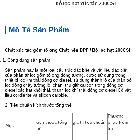
bộ lọc hạt xúc tác 200CSI
Mô Tả Sản Phẩm
Chất xúc tác gốm tổ ong Chất nền DPF / Bộ lọc hạt 200CSI
. 1. Công dụng sản phẩm
Sản phẩm này là một loại cấu trúc đặc biệt và vật liệu đặc biệt
của phần tử lọc gốm tổ ong dòng tường, được sử dụng trong
thiết bị lọc khí thải động cơ diesel, sử dụng thành lỗ của thân bộ
lọc dòng chảy tường lỗ, chặn, thu giữ carbon trong động cơ
diesel các hạt khói thải, thanh lọc khí thải động cơ diesel.Có vật
liệu cordierite và silicon carbide.
2. Tiêu chuẩn kích thước tổng thể
Phương
Kích thước tổng
giá trị tiêu chuẩn
pháp kiểm
Mục
thể
tra