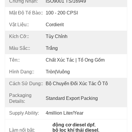
Chứng Nhận:
ISO9001 TS/16949
Mật Độ Tế Bào::
100 - 200 CPSI
Vật Liệu::
Cordierit
Kích Cỡ::
Tùy Chỉnh
Màu Sắc::
Trắng
Tên::
Chất Xúc Tác | Tổ Ong Gốm
Hình Dạng::
Tròn|vuông
Cách Sử Dụng::
Bộ Chuyển Đổi Xúc Tác Ô Tô
Packaging
Standard Export Packing
Details:
Supply Ability:
4million Liter/year
động cơ diesel dpf
, 
Làm nổi bật:
bộ lọc khí thải diesel
, 