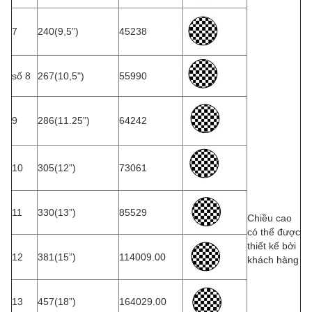
7
240(9,5”)
45238
số 8
267(10,5")
55990
9
286(11.25”)
64242
10
305(12”)
73061
11
330(13”)
85529
Chiều cao
có thể được
thiết kế bởi
12
381(15”)
114009.00
khách hàng
13
457(18”)
164029.00