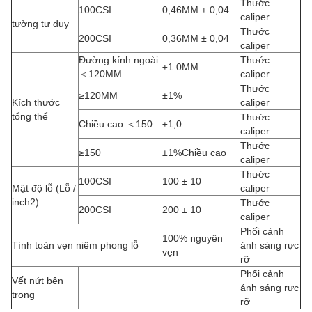
Thước
100CSI
0,46MM ± 0,04
caliper
tường tư duy
Thước
200CSI
0,36MM ± 0,04
caliper
Đường kính ngoài:
Thước
±1.0MM
＜120MM
caliper
Thước
≥120MM
±1%
Kích thước
caliper
tổng thể
Thước
Chiều cao:＜150
±1,0
caliper
Thước
≥150
±1%Chiều cao
caliper
Thước
100CSI
100 ± 10
Mật độ lỗ (Lỗ /
caliper
inch2)
Thước
200CSI
200 ± 10
caliper
Phối cảnh
100% nguyên
Tính toàn vẹn niêm phong lỗ
ánh sáng rực
vẹn
rỡ
Phối cảnh
Vết nứt bên
ánh sáng rực
trong
rỡ