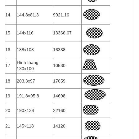
14
144,8x81,3
9921.16
15
144x116
13366.67
16
188x103
16338
Hình thang
17
10530
130x100
18
203,3x97
17059
19
191,8×95,8
14698
20
190×134
22160
21
145×118
14120