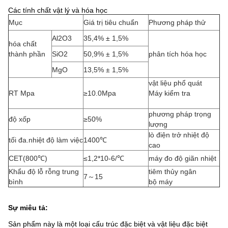
Các tính chất vật lý và hóa học
Mục
Giá trị tiêu chuẩn
Phương pháp thử
Al2O3
35,4% ± 1,5%
hóa chất
thành phần
SiO2
50,9% ± 1,5%
phân tích hóa học
MgO
13,5% ± 1,5%
vật liệu phổ quát
RT Mpa
≥10.0Mpa
Máy kiểm tra
phương pháp trọng
độ xốp
≥50%
lượng
lò điện trở nhiệt độ
tối đa.nhiệt độ làm việc
1400℃
cao
CET(800℃)
≤1,2*10-6/℃
máy đo độ giãn nhiệt
Khẩu độ lỗ rỗng trung
tiêm thủy ngân
7～15
bình
bộ máy
Sự miêu tả:
Sản phẩm này là một loại cấu trúc đặc biệt và vật liệu đặc biệt