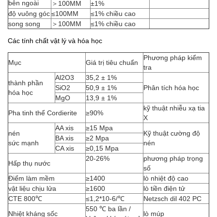
bên ngoài
＞100MM
±1%
độ vuông góc
≤100MM
≤1% chiều cao
song song
＞100MM
≤1% chiều cao
Các tính chất vật lý và hóa học
Phương pháp kiểm
Mục
Giá trị tiêu chuẩn
tra
Al2O3
35,2 ± 1%
thành phần
SiO2
50,9 ± 1%
Phân tích hóa học
hóa học
MgO
13,9 ± 1%
kỹ thuật nhiễu xạ tia
Pha tinh thể Cordierite
≥90%
X
AA xis
≥15 Mpa
nén
Kỹ thuật cường độ
BA xis
≥2 Mpa
sức mạnh
nén
CA xis
≥0,15 Mpa
20-26%
phương pháp trọng
Hấp thụ nước
số
Điểm làm mềm
≥1400
lò nhiệt độ cao
vật liệu chịu lửa
≥1600
lò tiền điện tử
CTE 800℃
≤1,2*10-6/℃
Netzsch dil 402 PC
550 ℃ ba lần /
Nhiệt kháng sốc
lò múp