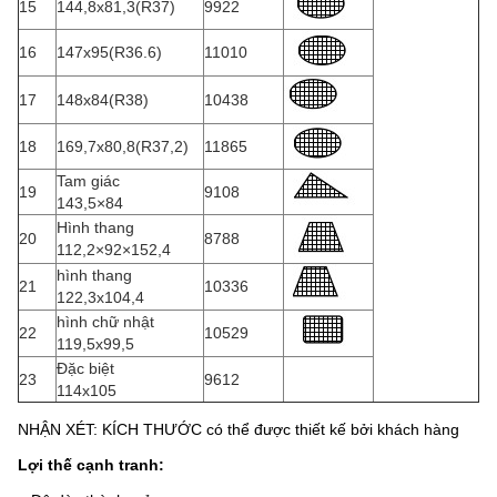
15
144,8x81,3(R37)
9922
16
147x95(R36.6)
11010
17
148x84(R38)
10438
18
169,7x80,8(R37,2)
11865
Tam giác
19
9108
143,5×84
Hình thang
20
8788
112,2×92×152,4
hình thang
21
10336
122,3x104,4
hình chữ nhật
22
10529
119,5x99,5
Đặc biệt
23
9612
114x105
NHẬN XÉT: KÍCH THƯỚC có thể được thiết kế bởi khách hàng
Lợi thế cạnh tranh: