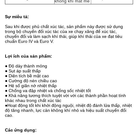
không khí mát mẻ
Sự miêu tả:
Sau khi được phủ chất xúc tác, sản phẩm này được sử dụng
trong bộ chuyển đổi xúc tác của xe chạy xăng để xúc tác,
chuyển đổi và làm sạch khí thải, giúp khí thải của xe đạt tiêu
chuẩn Euro IV và Euro V.
Lợi ích của sản phẩm:
● Độ dày thành mỏng
● Sụt áp suất thấp
● Diện tích bề mặt cao
● Cường độ nén chiều cao
● Hệ số giãn nở nhiệt thấp
● Chống va đập nhiệt và chống sốc nhiệt tốt
● Khả năng tương thích tuyệt vời với các thành phần hoạt tính
khác nhau trong chất xúc tác
●Hoạt động tốt khi khởi động nguội, nhiệt độ đánh lửa thấp, nhiệt
độ tăng nhanh, lực cản không khí nhỏ và hiệu suất chuyển đổi
cao.
Các ứng dụng: