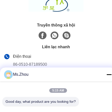
Truyền thông xã hội
Liên lạc nhanh
Điện thoại
86-0510-87189500
Ms.Zhou
E-mail
yxhjc@yxhjc.com
Địa chỉ
5:15 AM
Dingshu Town, Yixing City, Jiangsu Province
Good day, what product are you looking for?