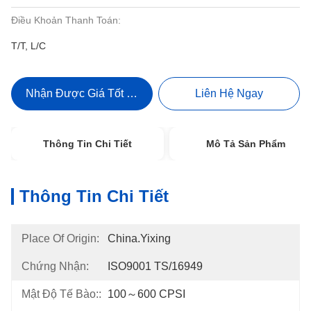
Điều Khoản Thanh Toán:
T/T, L/C
Nhận Được Giá Tốt Nhất
Liên Hệ Ngay
Thông Tin Chi Tiết
Mô Tả Sản Phẩm
Thông Tin Chi Tiết
Place Of Origin:
China.Yixing
Chứng Nhận:
ISO9001 TS/16949
Mật Độ Tế Bào::
100～600 CPSI