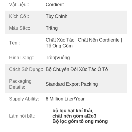
Vật Liệu::
Cordierit
Kích Cỡ::
Tùy Chỉnh
Màu Sắc::
Trắng
Chất Xúc Tác | Chất Nền Cordierite | 
Tên::
Tổ Ong Gốm
Hình Dạng::
Tròn|vuông
Cách Sử Dụng::
Bộ Chuyển Đổi Xúc Tác Ô Tô
Packaging
Standard Export Packing
Details:
Supply Ability:
6 Million Liter/year
bộ lọc hạt khí thải
, 
Làm nổi bật:
chất nền gốm al2o3
, 
Bộ lọc gốm tổ ong mỏng