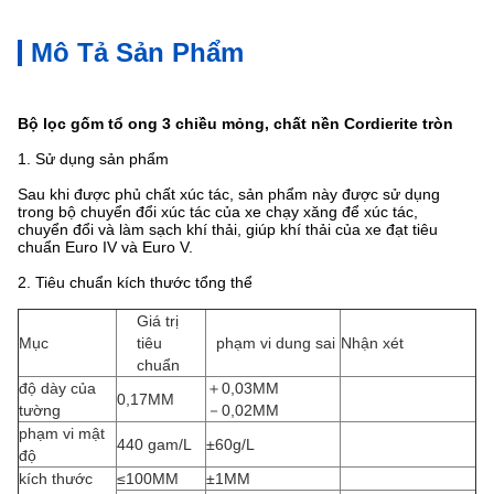
Mô Tả Sản Phẩm
Bộ lọc gốm tổ ong 3 chiều mỏng, chất nền Cordierite tròn
1. Sử dụng sản phẩm
Sau khi được phủ chất xúc tác, sản phẩm này được sử dụng
trong bộ chuyển đổi xúc tác của xe chạy xăng để xúc tác,
chuyển đổi và làm sạch khí thải, giúp khí thải của xe đạt tiêu
chuẩn Euro IV và Euro V.
2. Tiêu chuẩn kích thước tổng thể
Giá trị
Mục
tiêu
phạm vi dung sai
Nhận xét
chuẩn
độ dày của
＋0,03MM
0,17MM
tường
－0,02MM
phạm vi mật
440 gam/L
±60g/L
độ
kích thước
≤100MM
±1MM