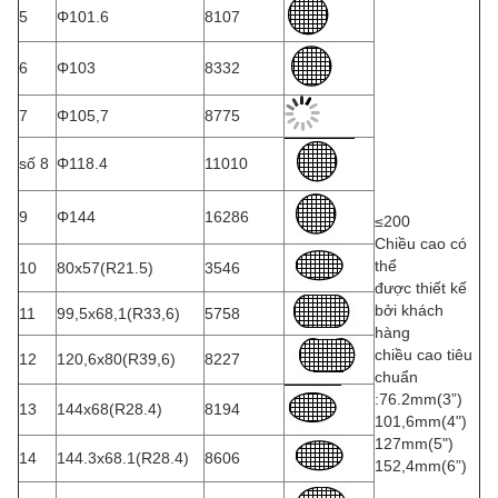
5
Φ101.6
8107
6
Φ103
8332
7
Φ105,7
8775
số 8
Φ118.4
11010
9
Φ144
16286
≤200
Chiều cao có
thể
10
80x57(R21.5)
3546
được thiết kế
bởi khách
11
99,5x68,1(R33,6)
5758
hàng
chiều cao tiêu
12
120,6x80(R39,6)
8227
chuẩn
:76.2mm(3”)
13
144x68(R28.4)
8194
101,6mm(4")
127mm(5")
14
144.3x68.1(R28.4)
8606
152,4mm(6”)