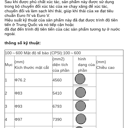
Sau khi được phủ chất xúc tác, sản phẩm này được sử dụng
trong bộ chuyển đổi xúc tác của xe chạy xăng để xúc tác,
chuyển đổi và làm sạch khí thải, giúp khí thải của xe đạt tiêu
chuẩn Euro IV và Euro V.
Hiệu suất kỹ thuật của sản phẩm này đã đạt được trình độ tiên
tiến ở Trung Quốc và nó tiếp cận hoặc
đã đạt đến trình độ tiên tiến của các sản phẩm tương tự ở nước
ngoài.
thông số kỹ thuật:
100～600 Mật độ tế bào (CPSI):100～600
(mm2)
hình
(mm)
(mm)
Mục
diện tích
dạng của
Kích thước mặt cắt
Chiều cao
của phần
phần
1
Φ76.2
4560
2
Φ83
5410
3
Φ93
6793
4
Φ97
7390