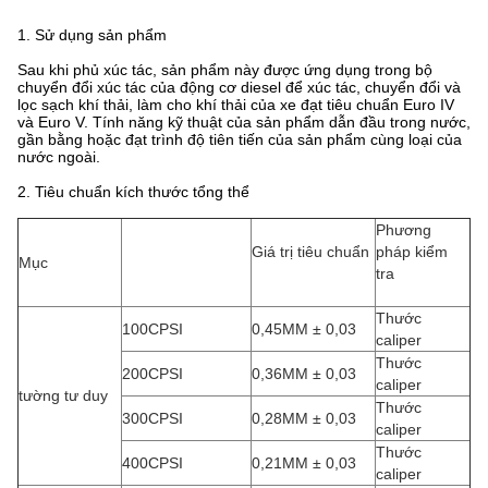
1. Sử dụng sản phẩm
Sau khi phủ xúc tác, sản phẩm này được ứng dụng trong bộ
chuyển đổi xúc tác của động cơ diesel để xúc tác, chuyển đổi và
lọc sạch khí thải, làm cho khí thải của xe đạt tiêu chuẩn Euro IV
và Euro V. Tính năng kỹ thuật của sản phẩm dẫn đầu trong nước,
gần bằng hoặc đạt trình độ tiên tiến của sản phẩm cùng loại của
nước ngoài.
2. Tiêu chuẩn kích thước tổng thể
Phương
Giá trị tiêu chuẩn
pháp kiểm
Mục
tra
Thước
100CPSI
0,45MM ± 0,03
caliper
Thước
200CPSI
0,36MM ± 0,03
caliper
tường tư duy
Thước
300CPSI
0,28MM ± 0,03
caliper
Thước
400CPSI
0,21MM ± 0,03
caliper