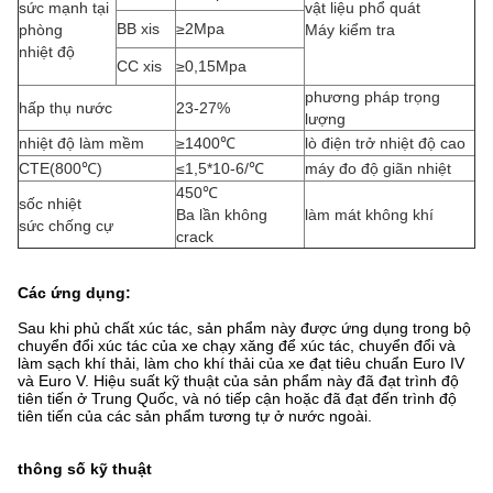
sức mạnh tại
vật liệu phổ quát
BB xis
≥2Mpa
phòng
Máy kiểm tra
nhiệt độ
CC xis
≥0,15Mpa
phương pháp trọng
hấp thụ nước
23-27%
lượng
nhiệt độ làm mềm
≥1400℃
lò điện trở nhiệt độ cao
CTE(800℃)
≤1,5*10-6/℃
máy đo độ giãn nhiệt
450℃
sốc nhiệt
Ba lần không
làm mát không khí
sức chống cự
crack
Các ứng dụng:
Sau khi phủ chất xúc tác, sản phẩm này được ứng dụng trong bộ
chuyển đổi xúc tác của xe chạy xăng để xúc tác, chuyển đổi và
làm sạch khí thải, làm cho khí thải của xe đạt tiêu chuẩn Euro IV
và Euro V. Hiệu suất kỹ thuật của sản phẩm này đã đạt trình độ
tiên tiến ở Trung Quốc, và nó tiếp cận hoặc đã đạt đến trình độ
tiên tiến của các sản phẩm tương tự ở nước ngoài.
thông số kỹ thuật