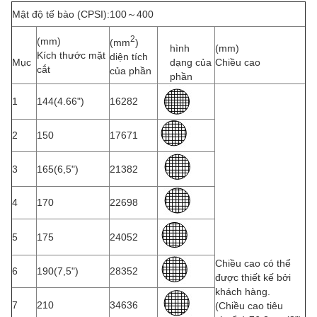
Mật độ tế bào (CPSI):100～400
2
(mm)
(mm
)
hình
(mm)
Kích thước mặt
diện tích
Mục
dạng của
Chiều cao
cắt
của phần
phần
1
144(4.66")
16282
2
150
17671
3
165(6,5")
21382
4
170
22698
5
175
24052
Chiều cao có thể
6
190(7,5")
28352
được thiết kế bởi
khách hàng.
7
210
34636
(Chiều cao tiêu