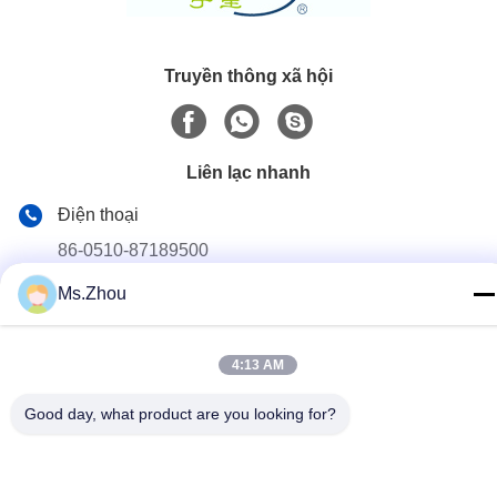
Truyền thông xã hội
Liên lạc nhanh
Điện thoại
86-0510-87189500
Ms.Zhou
E-mail
yxhjc@yxhjc.com
Địa chỉ
4:13 AM
Dingshu Town, Yixing City, Jiangsu Province
Good day, what product are you looking for?
Chính sách bảo mật
|
Sơ đồ trang web