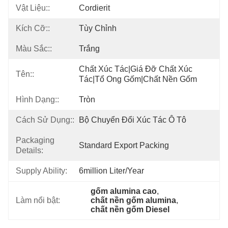
Vật Liệu::
Cordierit
Kích Cỡ::
Tùy Chỉnh
Màu Sắc::
Trắng
Chất Xúc Tác|giá Đỡ Chất Xúc 
Tên::
Tác|tổ Ong Gốm|chất Nền Gốm
Hình Dạng::
Tròn
Cách Sử Dụng::
Bộ Chuyển Đổi Xúc Tác Ô Tô
Packaging
Standard Export Packing
Details:
Supply Ability:
6million Liter/year
gốm alumina cao
, 
Làm nổi bật:
chất nền gốm alumina
, 
chất nền gốm Diesel