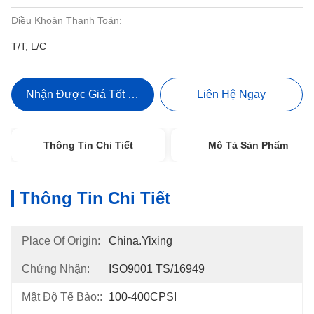
Điều Khoản Thanh Toán:
T/T, L/C
Nhận Được Giá Tốt Nhất
Liên Hệ Ngay
Thông Tin Chi Tiết
Mô Tả Sản Phẩm
Thông Tin Chi Tiết
Place Of Origin:
China.Yixing
Chứng Nhận:
ISO9001 TS/16949
Mật Độ Tế Bào::
100-400CPSI