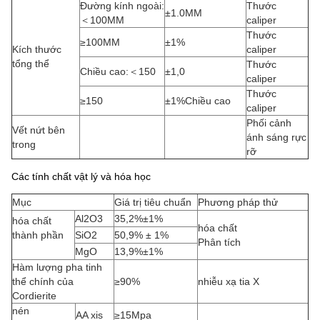
Đường kính ngoài:
Thước
±1.0MM
＜100MM
caliper
Thước
≥100MM
±1%
Kích thước
caliper
tổng thể
Thước
Chiều cao:＜150
±1,0
caliper
Thước
≥150
±1%Chiều cao
caliper
Phối cảnh
Vết nứt bên
ánh sáng rực
trong
rỡ
Các tính chất vật lý và hóa học
Mục
Giá trị tiêu chuẩn
Phương pháp thử
Al2O3
35,2%±1%
hóa chất
hóa chất
thành phần
SiO2
50,9% ± 1%
Phân tích
MgO
13,9%±1%
Hàm lượng pha tinh
thể chính của
≥90%
nhiễu xạ tia X
Cordierite
nén
AA xis
≥15Mpa