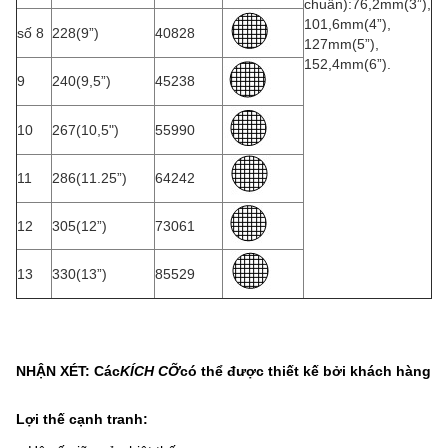
chuẩn):76,2mm(3”),
101,6mm(4”),
số 8
228(9”)
40828
127mm(5”),
152,4mm(6”).
9
240(9,5”)
45238
10
267(10,5")
55990
11
286(11.25”)
64242
12
305(12”)
73061
13
330(13”)
85529
NHẬN XÉT: Các
KÍCH CỠ
có thể được thiết kế bởi khách hàng
Lợi thế cạnh tranh: