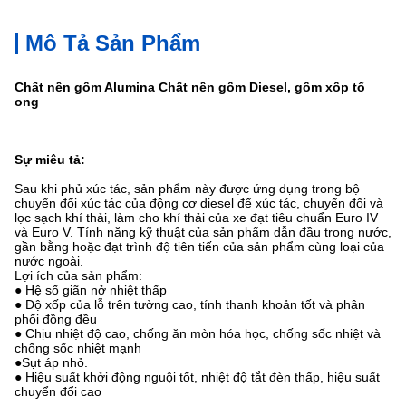
Mô Tả Sản Phẩm
Chất nền gốm Alumina Chất nền gốm Diesel, gốm xốp tổ
ong
Sự miêu tả:
Sau khi phủ xúc tác, sản phẩm này được ứng dụng trong bộ
chuyển đổi xúc tác của động cơ diesel để xúc tác, chuyển đổi và
lọc sạch khí thải, làm cho khí thải của xe đạt tiêu chuẩn Euro IV
và Euro V. Tính năng kỹ thuật của sản phẩm dẫn đầu trong nước,
gần bằng hoặc đạt trình độ tiên tiến của sản phẩm cùng loại của
nước ngoài.
Lợi ích của sản phẩm:
● Hệ số giãn nở nhiệt thấp
● Độ xốp của lỗ trên tường cao, tính thanh khoản tốt và phân
phối đồng đều
● Chịu nhiệt độ cao, chống ăn mòn hóa học, chống sốc nhiệt và
chống sốc nhiệt mạnh
●Sụt áp nhỏ.
● Hiệu suất khởi động nguội tốt, nhiệt độ tắt đèn thấp, hiệu suất
chuyển đổi cao