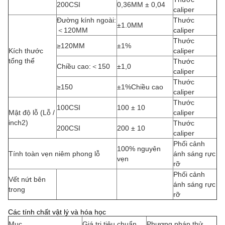
200CSI
0,36MM ± 0,04
caliper
Đường kính ngoài:
Thước
±1.0MM
＜120MM
caliper
Thước
≥120MM
±1%
Kích thước
caliper
tổng thể
Thước
Chiều cao:＜150
±1,0
caliper
Thước
≥150
±1%Chiều cao
caliper
Thước
100CSI
100 ± 10
Mật độ lỗ (Lỗ /
caliper
inch2)
Thước
200CSI
200 ± 10
caliper
Phối cảnh
100% nguyên
Tính toàn vẹn niêm phong lỗ
ánh sáng rực
vẹn
rỡ
Phối cảnh
Vết nứt bên
ánh sáng rực
trong
rỡ
Các tính chất vật lý và hóa học
Mục
Giá trị tiêu chuẩn
Phương pháp thử