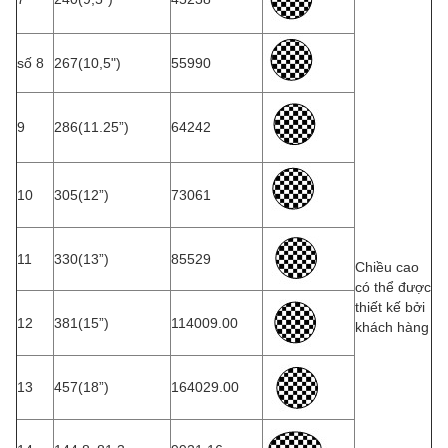
số 8
267(10,5")
55990
9
286(11.25”)
64242
10
305(12”)
73061
11
330(13”)
85529
Chiều cao
có thể được
thiết kế bởi
12
381(15”)
114009.00
khách hàng
13
457(18”)
164029.00