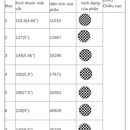
(mm)
Kích thước mặt
hình dạng
diện tích của
Mục
Chiều cao
cắt
của phần
phần
1
118,4(4,66")
11010
2
127(5”)
12667
3
144(5.66”)
16286
4
150(5,9”)
17671
5
190(7,5")
28352
6
228(9”)
40828
7
240(9,5”)
45238