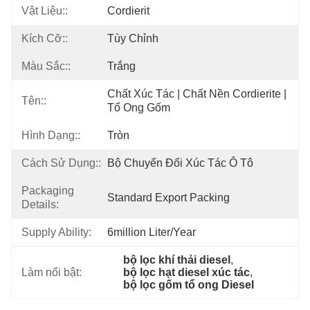
Vật Liệu::
Cordierit
Kích Cỡ::
Tùy Chỉnh
Màu Sắc::
Trắng
Chất Xúc Tác | Chất Nền Cordierite | 
Tên::
Tổ Ong Gốm
Hình Dạng::
Tròn
Cách Sử Dụng::
Bộ Chuyển Đổi Xúc Tác Ô Tô
Packaging
Standard Export Packing
Details:
Supply Ability:
6million Liter/year
bộ lọc khí thải diesel
, 
Làm nổi bật:
bộ lọc hạt diesel xúc tác
, 
bộ lọc gốm tổ ong Diesel