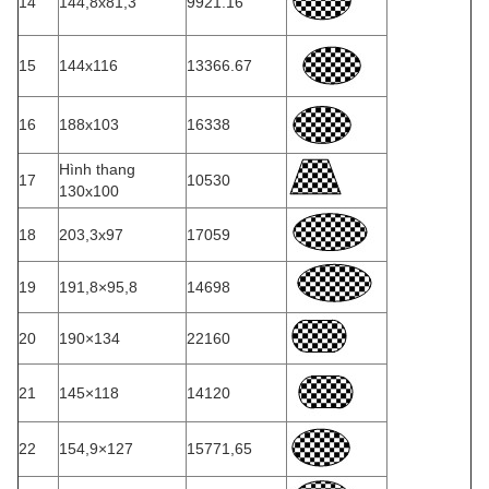
14
144,8x81,3
9921.16
15
144x116
13366.67
16
188x103
16338
Hình thang
17
10530
130x100
18
203,3x97
17059
19
191,8×95,8
14698
20
190×134
22160
21
145×118
14120
22
154,9×127
15771,65