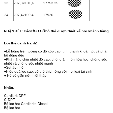
23
207,3×101,4
17753.25
24
207,4x100,4
17920
NHẬN XÉT: Các
KÍCH CỠ
có thể được thiết kế bởi khách hàng
Lợi thế cạnh tranh:
●Lỗ hổng trên tường có độ xốp cao, tính thanh khoản tốt và phân
bổ đồng đều
●Khả năng chịu nhiệt độ cao, chống ăn mòn hóa học, chống sốc
nhiệt và chống sốc nhiệt mạnh
●Sụt áp nhỏ
●Hiệu quả lọc cao, có thể thích ứng với mọi loại tái sinh
● Hệ số giãn nở nhiệt thấp
Nhãn:
Cordierit DPF
C-DPF
Bộ lọc hạt Cordierite Diesel
Bộ lọc hạt