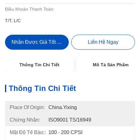
Điều Khoản Thanh Toán:
T/T, L/C
Nhận Được Giá Tốt Nhất
Liên Hệ Ngay
Thông Tin Chi Tiết
Mô Tả Sản Phẩm
Thông Tin Chi Tiết
Place Of Origin:
China.Yixing
Chứng Nhận:
ISO9001 TS/16949
Mật Độ Tế Bào::
100 - 200 CPSI