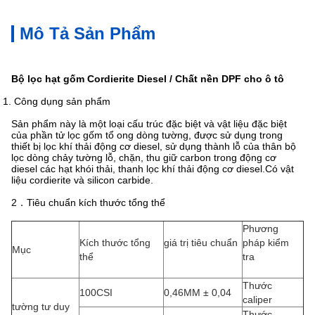
Mô Tả Sản Phẩm
Bộ lọc hạt gốm Cordierite Diesel / Chất nền DPF cho ô tô
 1. Công dụng sản phẩm
Sản phẩm này là một loại cấu trúc đặc biệt và vật liệu đặc biệt
của phần tử lọc gốm tổ ong dòng tường, được sử dụng trong
thiết bị lọc khí thải động cơ diesel, sử dụng thành lỗ của thân bộ
lọc dòng chảy tường lỗ, chặn, thu giữ carbon trong động cơ
diesel các hạt khói thải, thanh lọc khí thải động cơ diesel.Có vật
liệu cordierite và silicon carbide.
2．Tiêu chuẩn kích thước tổng thể
Phương
Kích thước tổng
giá trị tiêu chuẩn
pháp kiểm
Mục
thể
tra
Thước
100CSI
0,46MM ± 0,04
caliper
tường tư duy
Thước