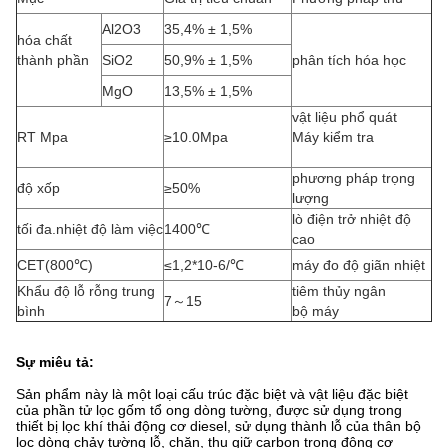
Al2O3
35,4% ± 1,5%
hóa chất
thành phần
SiO2
50,9% ± 1,5%
phân tích hóa học
MgO
13,5% ± 1,5%
vật liệu phổ quát
RT Mpa
≥10.0Mpa
Máy kiểm tra
phương pháp trọng
độ xốp
≥50%
lượng
lò điện trở nhiệt độ
tối đa.nhiệt độ làm việc
1400℃
cao
CET(800℃)
≤1,2*10-6/℃
máy đo độ giãn nhiệt
Khẩu độ lỗ rỗng trung
tiêm thủy ngân
7～15
bình
bộ máy
Sự miêu tả:
Sản phẩm này là một loại cấu trúc đặc biệt và vật liệu đặc biệt
của phần tử lọc gốm tổ ong dòng tường, được sử dụng trong
thiết bị lọc khí thải động cơ diesel, sử dụng thành lỗ của thân bộ
lọc dòng chảy tường lỗ, chặn, thu giữ carbon trong động cơ