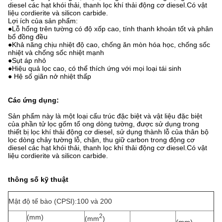
diesel các hạt khói thải, thanh lọc khí thải động cơ diesel.Có vật
liệu cordierite và silicon carbide.
Lợi ích của sản phẩm:
●Lỗ hổng trên tường có độ xốp cao, tính thanh khoản tốt và phân
bổ đồng đều
●Khả năng chịu nhiệt độ cao, chống ăn mòn hóa học, chống sốc
nhiệt và chống sốc nhiệt mạnh
●Sụt áp nhỏ
●Hiệu quả lọc cao, có thể thích ứng với mọi loại tái sinh
● Hệ số giãn nở nhiệt thấp
Các ứng dụng:
Sản phẩm này là một loại cấu trúc đặc biệt và vật liệu đặc biệt
của phần tử lọc gốm tổ ong dòng tường, được sử dụng trong
thiết bị lọc khí thải động cơ diesel, sử dụng thành lỗ của thân bộ
lọc dòng chảy tường lỗ, chặn, thu giữ carbon trong động cơ
diesel các hạt khói thải, thanh lọc khí thải động cơ diesel.Có vật
liệu cordierite và silicon carbide.
thông số kỹ thuật
Mật độ tế bào (CPSI):100 và 200
2
(mm)
(mm
)