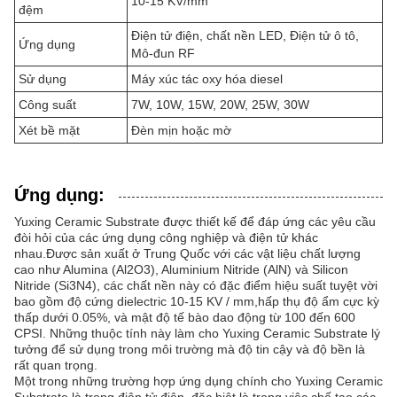
10-15 KV/mm
đệm
Điện tử điện, chất nền LED, Điện tử ô tô,
Ứng dụng
Mô-đun RF
Sử dụng
Máy xúc tác oxy hóa diesel
Công suất
7W, 10W, 15W, 20W, 25W, 30W
Xét bề mặt
Đèn mịn hoặc mờ
Ứng dụng:
Yuxing Ceramic Substrate được thiết kế để đáp ứng các yêu cầu
đòi hỏi của các ứng dụng công nghiệp và điện tử khác
nhau.Được sản xuất ở Trung Quốc với các vật liệu chất lượng
cao như Alumina (Al2O3), Aluminium Nitride (AlN) và Silicon
Nitride (Si3N4), các chất nền này có đặc điểm hiệu suất tuyệt vời
bao gồm độ cứng dielectric 10-15 KV / mm,hấp thụ độ ẩm cực kỳ
thấp dưới 0.05%, và mật độ tế bào dao động từ 100 đến 600
CPSI. Những thuộc tính này làm cho Yuxing Ceramic Substrate lý
tưởng để sử dụng trong môi trường mà độ tin cậy và độ bền là
rất quan trọng.
Một trong những trường hợp ứng dụng chính cho Yuxing Ceramic