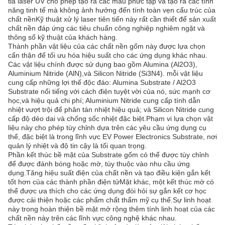
tia laser UV cho phép tạo ra các mẫu phức tạp và tạo ra các tính
năng tinh tế mà không ảnh hưởng đến tính toàn vẹn cấu trúc của
chất nềnKỹ thuật xử lý laser tiên tiến này rất cần thiết để sản xuất
chất nền đáp ứng các tiêu chuẩn công nghiệp nghiêm ngặt và
thông số kỹ thuật của khách hàng.
Thành phần vật liệu của các chất nền gốm này được lựa chọn
cẩn thận để tối ưu hóa hiệu suất cho các ứng dụng khác nhau.
Các vật liệu chính được sử dụng bao gồm Alumina (Al2O3),
Aluminium Nitride (AlN),và Silicon Nitride (Si3N4). mỗi vật liệu
cung cấp những lợi thế độc đáo: Alumina Substrate / Al2O3
Substrate nổi tiếng với cách điện tuyệt vời của nó, sức mạnh cơ
học,và hiệu quả chi phí; Aluminium Nitride cung cấp tính dẫn
nhiệt vượt trội để phân tán nhiệt hiệu quả; và Silicon Nitride cung
cấp độ dẻo dai và chống sốc nhiệt đặc biệt.Phạm vi lựa chọn vật
liệu này cho phép tùy chỉnh dựa trên các yêu cầu ứng dụng cụ
thể, đặc biệt là trong lĩnh vực EV Power Electronics Substrate, nơi
quản lý nhiệt và độ tin cậy là tối quan trọng.
Phần kết thúc bề mặt của Substrate gốm có thể được tùy chỉnh
để được đánh bóng hoặc mờ, tùy thuộc vào nhu cầu ứng
dụng.Tăng hiệu suất điện của chất nền và tạo điều kiện gắn kết
tốt hơn của các thành phần điện tửMặt khác, một kết thúc mờ có
thể được ưa thích cho các ứng dụng đòi hỏi sự gắn kết cơ học
được cải thiện hoặc các phẩm chất thẩm mỹ cụ thể.Sự linh hoạt
này trong hoàn thiện bề mặt mở rộng thêm tính linh hoạt của các
chất nền này trên các lĩnh vực công nghệ khác nhau.