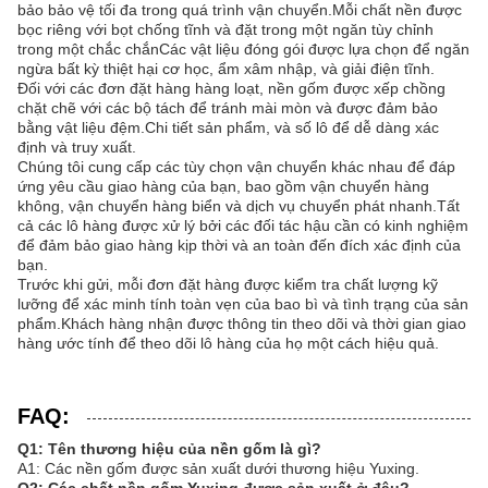
bảo bảo vệ tối đa trong quá trình vận chuyển.Mỗi chất nền được
bọc riêng với bọt chống tĩnh và đặt trong một ngăn tùy chỉnh
trong một chắc chắnCác vật liệu đóng gói được lựa chọn để ngăn
ngừa bất kỳ thiệt hại cơ học, ẩm xâm nhập, và giải điện tĩnh.
Đối với các đơn đặt hàng hàng loạt, nền gốm được xếp chồng
chặt chẽ với các bộ tách để tránh mài mòn và được đảm bảo
bằng vật liệu đệm.Chi tiết sản phẩm, và số lô để dễ dàng xác
định và truy xuất.
Chúng tôi cung cấp các tùy chọn vận chuyển khác nhau để đáp
ứng yêu cầu giao hàng của bạn, bao gồm vận chuyển hàng
không, vận chuyển hàng biển và dịch vụ chuyển phát nhanh.Tất
cả các lô hàng được xử lý bởi các đối tác hậu cần có kinh nghiệm
để đảm bảo giao hàng kịp thời và an toàn đến đích xác định của
bạn.
Trước khi gửi, mỗi đơn đặt hàng được kiểm tra chất lượng kỹ
lưỡng để xác minh tính toàn vẹn của bao bì và tình trạng của sản
phẩm.Khách hàng nhận được thông tin theo dõi và thời gian giao
hàng ước tính để theo dõi lô hàng của họ một cách hiệu quả.
FAQ:
Q1: Tên thương hiệu của nền gốm là gì?
A1: Các nền gốm được sản xuất dưới thương hiệu Yuxing.