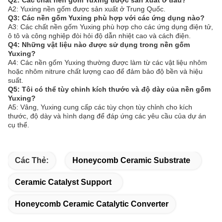
Q2: Các chất nền gốm Yuxing được sản xuất ở đâu?
A2: Yuxing nền gốm được sản xuất ở Trung Quốc.
Q3: Các nền gốm Yuxing phù hợp với các ứng dụng nào?
A3: Các chất nền gốm Yuxing phù hợp cho các ứng dụng điện tử,
ô tô và công nghiệp đòi hỏi độ dẫn nhiệt cao và cách điện.
Q4: Những vật liệu nào được sử dụng trong nền gốm
Yuxing?
A4: Các nền gốm Yuxing thường được làm từ các vật liệu nhôm
hoặc nhôm nitrure chất lượng cao để đảm bảo độ bền và hiệu
suất.
Q5: Tôi có thể tùy chỉnh kích thước và độ dày của nền gốm
Yuxing?
A5: Vâng, Yuxing cung cấp các tùy chọn tùy chỉnh cho kích
thước, độ dày và hình dạng để đáp ứng các yêu cầu của dự án
cụ thể.
Các Thẻ:
Honeycomb Ceramic Substrate
Ceramic Catalyst Support
Honeycomb Ceramic Catalytic Converter