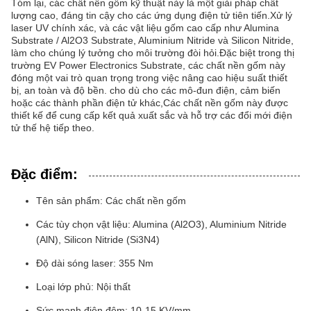
Tóm lại, các chất nền gốm kỹ thuật này là một giải pháp chất
lượng cao, đáng tin cậy cho các ứng dụng điện tử tiên tiến.Xử lý
laser UV chính xác, và các vật liệu gốm cao cấp như Alumina
Substrate / Al2O3 Substrate, Aluminium Nitride và Silicon Nitride,
làm cho chúng lý tưởng cho môi trường đòi hỏi.Đặc biệt trong thị
trường EV Power Electronics Substrate, các chất nền gốm này
đóng một vai trò quan trọng trong việc nâng cao hiệu suất thiết
bị, an toàn và độ bền. cho dù cho các mô-đun điện, cảm biến
hoặc các thành phần điện tử khác,Các chất nền gốm này được
thiết kế để cung cấp kết quả xuất sắc và hỗ trợ các đổi mới điện
tử thế hệ tiếp theo.
Đặc điểm:
Tên sản phẩm: Các chất nền gốm
Các tùy chọn vật liệu: Alumina (Al2O3), Aluminium Nitride
(AlN), Silicon Nitride (Si3N4)
Độ dài sóng laser: 355 Nm
Loại lớp phủ: Nội thất
Sức mạnh điện đệm: 10-15 KV/mm