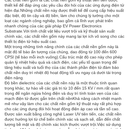
Các chất nền gốm là các chất nền gốm kỹ thuật tiên tiến được
thiết kế để đáp ứng các yêu cầu đòi hỏi của các ứng dụng điện tử
hiện đại.Những chất nền này được thiết kế để cung cấp hiệu suất
đặc biệt, độ tin cậy và độ bền, làm cho chúng lý tưởng cho một
loạt các ngành công nghiệp, bao gồm cả lĩnh vực phát triển
nhanh chóng của các giải pháp EV Power Electronics
Substrate.Với tính chất vật liệu vượt trội và kỹ thuật sản xuất
chính xác, các chất nền gốm này mang lại lợi ích vô song cho các
thiết bị điện tử hiệu suất cao.
Một trong những tính năng chính của các chất nền gốm này là
mật độ tế bào ấn tượng của chúng, dao động từ 100 đến 600
CPSI (tế bào mỗi inch vuông).Cấu trúc mật độ cao này cho phép
quản lý nhiệt hiệu quả và cách điện, các yếu tố quan trọng để
tăng hiệu suất và tuổi thọ của các thành phần điện tử.đảm bảo
chất nền duy trì nhiệt độ hoạt động tối ưu ngay cả dưới tải trọng
điện nặng.
Độ bền dielectric của các chất nền này là một thuộc tính quan
trọng khác, tự hào về các giá trị từ 10 đến 15 KV / mm.rất quan
trọng để ngăn ngừa hỏng điện và duy trì tính toàn vẹn của các
mạch điện tử được gắn trên chất nềnKhả năng cách nhiệt mạnh
mẽ như vậy làm cho các chất nền gốm kỹ thuật này rất phù hợp
cho các ứng dụng đòi hỏi hoạt động điện áp cao và tần số cao.
Được sản xuất bằng công nghệ Laser UV tiên tiến, các chất nền
được hưởng lợi từ chế biến chính xác và sạch sẽ, dẫn đến chất
lượng bề mặt và độ chính xác kích thước vượt trội.Việc sử dụng