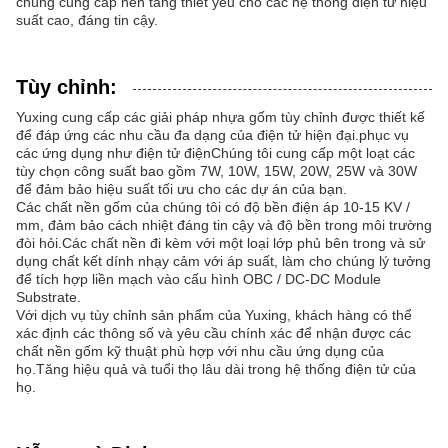
chúng cung cấp nền tảng thiết yếu cho các hệ thống điện tử hiệu
suất cao, đáng tin cậy.
Tùy chỉnh:
Yuxing cung cấp các giải pháp nhựa gốm tùy chỉnh được thiết kế
để đáp ứng các nhu cầu đa dạng của điện tử hiện đại.phục vụ
các ứng dụng như điện tử điệnChúng tôi cung cấp một loạt các
tùy chọn công suất bao gồm 7W, 10W, 15W, 20W, 25W và 30W
để đảm bảo hiệu suất tối ưu cho các dự án của bạn.
Các chất nền gốm của chúng tôi có độ bền điện áp 10-15 KV /
mm, đảm bảo cách nhiệt đáng tin cậy và độ bền trong môi trường
đòi hỏi.Các chất nền đi kèm với một loại lớp phủ bên trong và sử
dụng chất kết dính nhạy cảm với áp suất, làm cho chúng lý tưởng
để tích hợp liền mạch vào cấu hình OBC / DC-DC Module
Substrate.
Với dịch vụ tùy chỉnh sản phẩm của Yuxing, khách hàng có thể
xác định các thông số và yêu cầu chính xác để nhận được các
chất nền gốm kỹ thuật phù hợp với nhu cầu ứng dụng của
họ.Tăng hiệu quả và tuổi thọ lâu dài trong hệ thống điện tử của
họ.