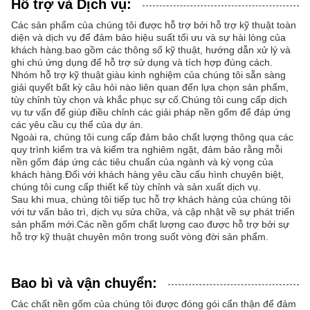
Hỗ trợ và Dịch vụ:
Các sản phẩm của chúng tôi được hỗ trợ bởi hỗ trợ kỹ thuật toàn
diện và dịch vụ để đảm bảo hiệu suất tối ưu và sự hài lòng của
khách hàng.bao gồm các thông số kỹ thuật, hướng dẫn xử lý và
ghi chú ứng dụng để hỗ trợ sử dụng và tích hợp đúng cách.
Nhóm hỗ trợ kỹ thuật giàu kinh nghiệm của chúng tôi sẵn sàng
giải quyết bất kỳ câu hỏi nào liên quan đến lựa chọn sản phẩm,
tùy chỉnh tùy chọn và khắc phục sự cố.Chúng tôi cung cấp dịch
vụ tư vấn để giúp điều chỉnh các giải pháp nền gốm để đáp ứng
các yêu cầu cụ thể của dự án.
Ngoài ra, chúng tôi cung cấp đảm bảo chất lượng thông qua các
quy trình kiểm tra và kiểm tra nghiêm ngặt, đảm bảo rằng mỗi
nền gốm đáp ứng các tiêu chuẩn của ngành và kỳ vọng của
khách hàng.Đối với khách hàng yêu cầu cấu hình chuyên biệt,
chúng tôi cung cấp thiết kế tùy chỉnh và sản xuất dịch vụ.
Sau khi mua, chúng tôi tiếp tục hỗ trợ khách hàng của chúng tôi
với tư vấn bảo trì, dịch vụ sửa chữa, và cập nhật về sự phát triển
sản phẩm mới.Các nền gốm chất lượng cao được hỗ trợ bởi sự
hỗ trợ kỹ thuật chuyên môn trong suốt vòng đời sản phẩm.
Bao bì và vận chuyển:
Các chất nền gốm của chúng tôi được đóng gói cẩn thận để đảm