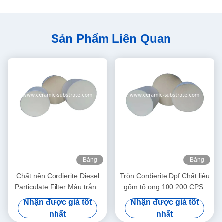
Sản Phẩm Liên Quan
Băng
Băng
hình
hình
Chất nền Cordierite Diesel
Tròn Cordierite Dpf Chất liệu
Particulate Filter Màu trắng
gốm tổ ong 100 200 CPSI
Độ xốp cao
Mật độ tế bào
Nhận được giá tốt
Nhận được giá tốt
nhất
nhất